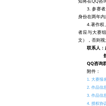
知将在QQ咨
3. 参
身份在两年内
4.著作
者应与大赛
文），否则视
联系人：赵
舒爽 8
QQ咨询群
附件：
1. 大赛
2. 作品
3. 作品
4. 授权协