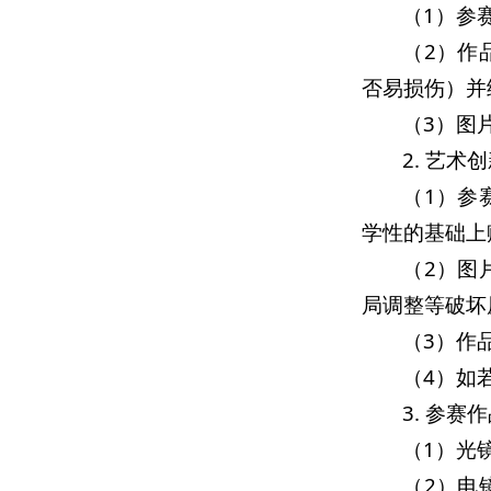
（1）参
（2）作
否易损伤）并
（3）图片
2. 艺
（1）参
学性的基础上
（2）图
局调整等破坏
（3）作
（4）如
3. 参
（1）光
（2）电