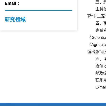
三、开
Email：
主持陕西
育“十二五
研究领域
四、著
先后在《Prot
《Scienti
《Agri
编出版“蔬
五、
通信地址
邮政编码：
联系电话：
E-mail：