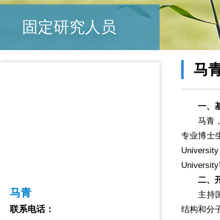
固定研究人员
马
一、
马青，教
专业博士生
Univers
Univer
二、开
马青
主持国家
联系电话：
结构和分