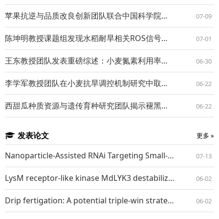
苹果抗逆与品质改良创新团队联合中国科学院新疆生态与地理研究所揭示MdPIF4调控苹果抗旱性的新机制
07-09
陈坤明教授课题组发现水稻耐旱相关ROS信号的“刹车”机制
07-01
王东教授团队发表重磅综述：小麦氮素利用率的"全景式"跨学科破局策略
06-30
李学军教授团队在小麦抗旱调控机制研究中取得新进展
06-22
西甜瓜种质资源与遗传育种研究团队揭示褪黑素诱导西瓜抗蚜新机制
06-22
发表论文
更多 »
Nanoparticle-Assisted RNAi Targeting Small-Conductance Calcium-Activated Potassium Channels Enhances Insecticide Susceptibility and Disrupts Development in Spodoptera frugiperda
07-13
LysM receptor-like kinase MdLYK3 destabilizes the ABA receptors PYR/PYLs to suppress ABA signaling in apple
06-02
Drip fertigation: A potential triple-win strategy for improving crop yields, reducing water use, and enhancing eco-economic benefits
06-02