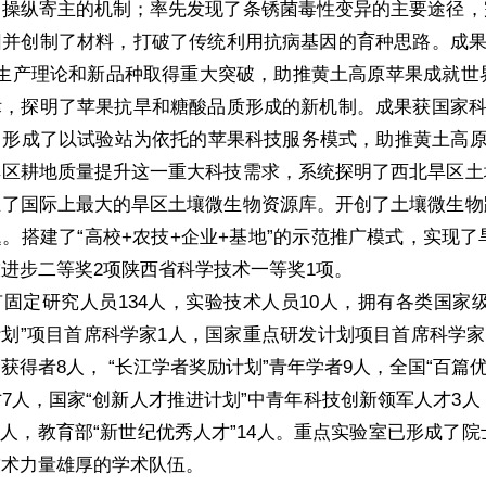
和操纵寄主的机制；率先发现了条锈菌毒性变异的主要途径，
并创制了材料，打破了传统利用抗病基因的育种思路。成果
效生产理论和新品种取得重大突破，助推黄土高原苹果成就世
，探明了苹果抗旱和糖酸品质形成的新机制。成果获国家科
，形成了以试验站为依托的苹果科技服务模式，助推黄土高原
旱区耕地质量提升这一重大科技需求，系统探明了西北旱区土
立了国际上最大的旱区土壤微生物资源库。开创了土壤微生物
。搭建了“高校+农技+企业+基地”的示范推广模式，实现
进步二等奖2项陕西省科学技术一等奖1项。
固定研究人员134人，实验技术人员10人，拥有各类国家级
3计划”项目首席科学家1人，国家重点研发计划项目首席科学
获得者8人， “长江学者奖励计划”青年学者9人，全国“百篇优
7人，国家“创新人才推进计划”中青年科技创新领军人才3人
3人，教育部“新世纪优秀人才”14人。重点实验室已形成
技术力量雄厚的学术队伍。