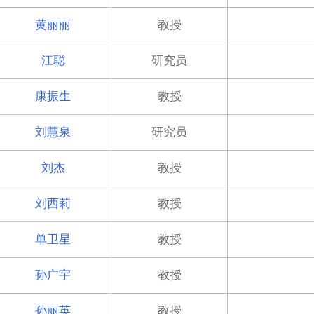
黄丽丽
教授
江聪
研究员
康振生
教授
刘慧泉
研究员
刘杰
教授
刘西莉
教授
单卫星
教授
孙广宇
教授
孙丽英
教授