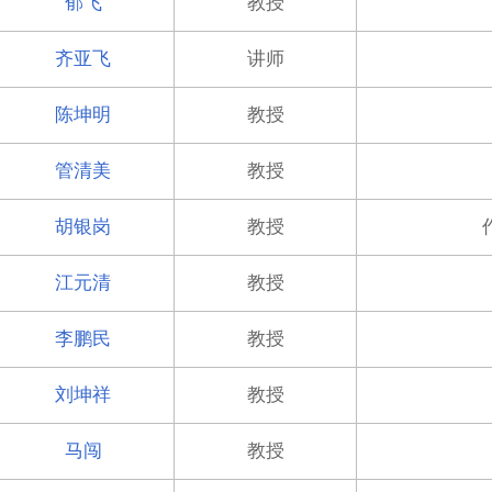
郁飞
教授
齐亚飞
讲师
陈坤明
教授
管清美
教授
胡银岗
教授
江元清
教授
李鹏民
教授
刘坤祥
教授
马闯
教授