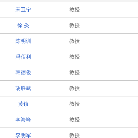
宋卫宁
教授
徐 炎
教授
陈明训
教授
冯佰利
教授
韩德俊
教授
胡胜武
教授
黄镇
教授
李海峰
教授
李明军
教授