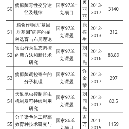
黄
病原菌毒性变异途
国家973计
2013-
50
丽
3140
径及规律
划项目
2017
丽
粮食作物抗“基因
康
国家973计
2012-
51
对基因”病害的品
振
312
划课题
2013
种选育与布局理论
生
害虫行为生态调控
刘
国家973计
2012-
52
的新方法和新技术
同
88.89
划课题
2016
研究
先
许
病原菌调控寄主的
国家973计
2013-
53
金
297
分子机理
划课题
2017
荣
天敌昆虫控制害虫
刘
国家973计
2013-
54
机制及可持续利用
同
82.5
划课题
2017
研究
先
分子染色体工程高
吉
国家863计
2011-
55
效育种技术研究与
万
1159
划项目
2015