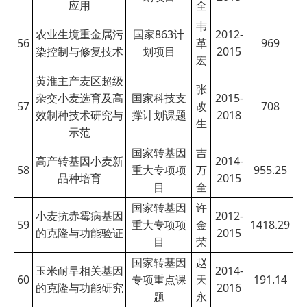
应用
全
韦
农业生境重金属污
国家863计
2012-
56
革
969
染控制与修复技术
划项目
2015
宏
黄淮主产麦区超级
张
杂交小麦选育及高
国家科技支
2015-
57
改
708
效制种技术研究与
撑计划课题
2018
生
示范
国家转基因
吉
高产转基因小麦新
2014-
58
重大专项项
万
955.25
品种培育
2015
目
全
国家转基因
许
小麦抗赤霉病基因
2012-
59
重大专项项
金
1418.29
的克隆与功能验证
2015
目
荣
国家转基因
赵
玉米耐旱相关基因
2014-
60
专项重点课
天
191.14
的克隆与功能研究
2016
题
永