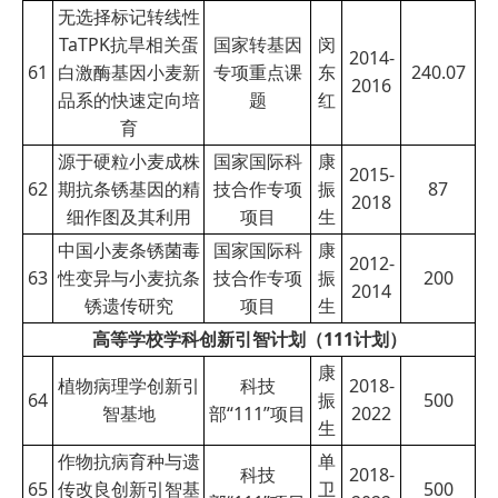
无选择标记转线性
TaTPK抗旱相关蛋
国家转基因
闵
2014-
61
白激酶基因小麦新
专项重点课
东
240.07
2016
品系的快速定向培
题
红
育
源于硬粒小麦成株
国家国际科
康
2015-
62
期抗条锈基因的精
技合作专项
振
87
2018
细作图及其利用
项目
生
中国小麦条锈菌毒
国家国际科
康
2012-
63
性变异与小麦抗条
技合作专项
振
200
2014
锈遗传研究
项目
生
高等学校学科创新引智计划（111计划）
康
植物病理学创新引
科技
2018-
64
振
500
智基地
部“111”项目
2022
生
作物抗病育种与遗
单
科技
2018-
65
传改良创新引智基
卫
500