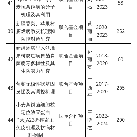
41
58
麦抗条锈病的分子
目
杰
2023
机理及其利用
新疆香梨、苹果树
黄
联合基金项
2020-
39
腐烂病致灾机理和
丽
252
目
2023
防控对策研究
丽
新疆环塔里木盆地
孙
果树腐烂病原菌真
联合基金项
2018-
42
丽
60
菌病毒多样性及其
目
2020
英
生防潜力研究
王
葡萄无核性状基因
联合基金项
2017-
43
西
265
发掘及其调控机理
目
2020
平
小麦条锈菌细胞核
定位效应蛋白
王
国际合作项
2022-
44
Pst_A23调控寄主
晓
200
目
2024
免疫机理及抗病材
杰
料创制