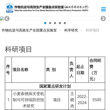
作物抗逆与高效生产全国重点实验室
科学研究
科研项目
科研项目
合同经
负
序
起止
费
项目名称
类 别
责
号
日期
（万
人
元）
国家重点研发计划
小麦条锈病灾变机
王
2022-
1
制与可持续防控技
项目
晓
5500
2024
术研究
杰