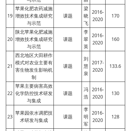
苹果化肥农药减施
梁
2016-
19
增效技术集成研究
课题
晓
170
2020
与示范
飞
陕北苹果化肥减施
李
2016-
20
增效技术集成研究
课题
翠
160
2020
与示范
英
西北地区大田耕作
刘
模式对农业主要有
2017-
21
课题
慧
133.6
害生物发生影响机
2020
泉
制
苹果主要病害高效
冯
2016-
22
化学防控技术研发
课题
130
浩
2020
与集成
李
苹果园依水调肥技
2016-
23
课题
明
128
术研发与集成
2020
军