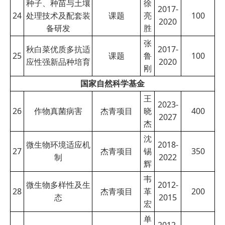
种子、种苗与土壤
徐
2017-
24
处理技术及配套装
课题
亮
100
2020
备研发
胜
张
秋白菜优质多抗适
2017-
25
课题
鲁
100
应性强新品种培育
2020
刚
国家自然科学基金
王
2023-
26
作物真菌病害
杰青项目
晓
400
2027
杰
沈
微生物环境适应机
2018-
27
杰青项目
锡
350
制
2022
辉
韦
微生物多样性及生
2012-
28
杰青项目
革
200
态
2015
宏
单
2012-