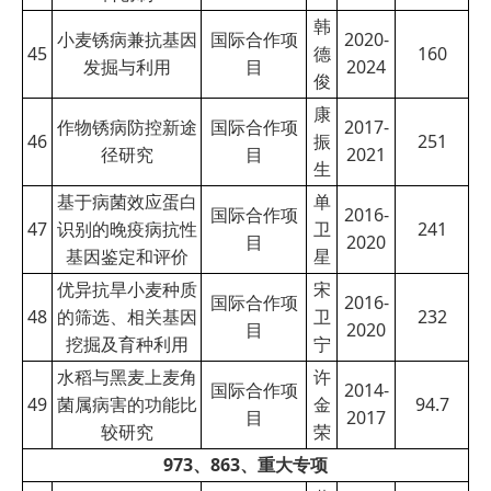
韩
小麦锈病兼抗基因
国际合作项
2020-
45
德
160
发掘与利用
目
2024
俊
康
作物锈病防控新途
国际合作项
2017-
46
振
251
径研究
目
2021
生
基于病菌效应蛋白
单
国际合作项
2016-
47
识别的晚疫病抗性
卫
241
目
2020
基因鉴定和评价
星
优异抗旱小麦种质
宋
国际合作项
2016-
48
的筛选、相关基因
卫
232
目
2020
挖掘及育种利用
宁
水稻与黑麦上麦角
许
国际合作项
2014-
49
菌属病害的功能比
金
94.7
目
2017
较研究
荣
973、863、重大专项