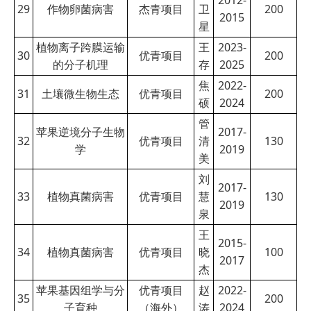
29
作物卵菌病害
杰青项目
卫
200
2015
星
植物离子跨膜运输
王
2023-
30
优青项目
200
的分子机理
存
2025
焦
2022-
31
土壤微生物生态
优青项目
200
硕
2024
管
苹果逆境分子生物
2017-
32
优青项目
清
130
学
2019
美
刘
2017-
33
植物真菌病害
优青项目
慧
130
2019
泉
王
2015-
34
植物真菌病害
优青项目
晓
100
2017
杰
苹果基因组学与分
优青项目
赵
2022-
35
200
子育种
（海外）
涛
2024