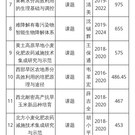
果树水分高效利用
2019-
7
课题
清
975
的生理基础与调控
2022
美
沈
难降解有毒污染物
2019-
8
课题
锡
655
智能生物降解体系
2024
辉
黄土高原旱地小麦
王
2018-
9
化肥农药减施技术
课题
保
575
2020
集成研究与示范
通
西部旱区农地养分
韦
2016-
10
高效利用的培肥原
课题
革
486.45
2020
理与途径
宏
薛
西北耐密高产抗旱
2018-
11
课题
吉
467
玉米新品种培育
2020
全
北方小麦化肥农药
胡
2018-
12
减施技术集成研究
课题
小
453
2020
与示范
平