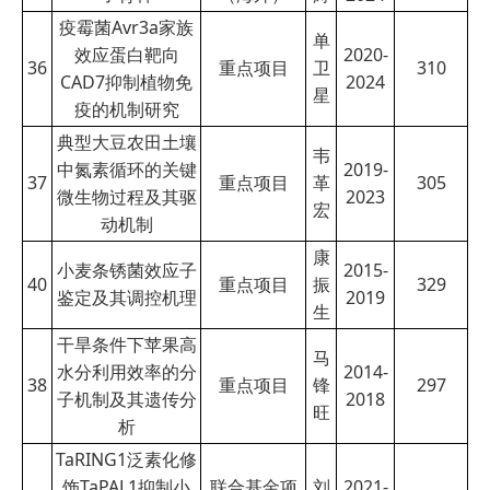
疫霉菌Avr3a家族
单
效应蛋白靶向
2020-
36
重点项目
卫
310
CAD7抑制植物免
2024
星
疫的机制研究
典型大豆农田土壤
韦
中氮素循环的关键
2019-
37
重点项目
革
305
微生物过程及其驱
2023
宏
动机制
康
小麦条锈菌效应子
2015-
40
重点项目
振
329
鉴定及其调控机理
2019
生
干旱条件下苹果高
马
水分利用效率的分
2014-
38
重点项目
锋
297
子机制及其遗传分
2018
旺
析
TaRING1泛素化修
饰TaPAL1抑制小
联合基金项
刘
2021-