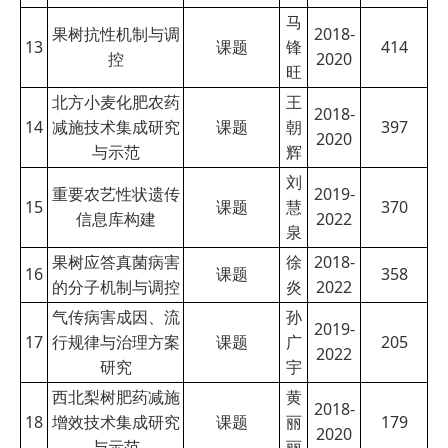
马
果树抗性机制与调
2018-
13
课题
锋
414
控
2020
旺
北方小麦化肥农药
王
2018-
14
减施技术集成研究
课题
朝
397
2020
与示范
辉
刘
重要农艺性状遗传
2019-
15
课题
慧
370
信息库构建
2022
泉
果树应答真菌病害
徐
2018-
16
课题
358
的分子机制与调控
炎
2022
气传病害成因、流
孙
2019-
17
行规律与治理方案
课题
广
205
2022
研究
宇
西北梨树肥药减施
黄
2018-
18
增效技术集成研究
课题
丽
179
2020
与示范
丽