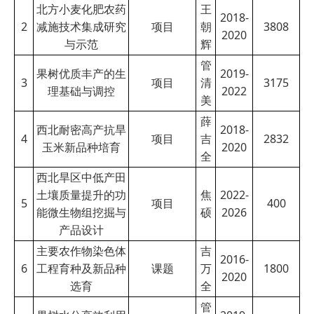
北方小麦化肥农药
王
2018-
2
减施技术集成研究
项目
朝
3808
2020
与示范
辉
管
果树优质丰产的生
2019-
3
项目
清
3175
理基础与调控
2022
美
薛
西北耐密高产抗旱
2018-
4
项目
吉
2832
玉米新品种培育
2020
全
西北旱区中低产田
土壤质量提升的功
焦
2022-
5
项目
400
能微生物组挖掘与
硕
2026
产品设计
主要农作物染色体
吉
2016-
6
工程育种及新品种
课题
万
1800
2020
选育
全
管