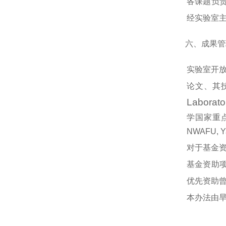
各课题负
经实验室
六、成果管
实验室开
论文、其
Laborato
学国家重点实验室
NWAFU, Ya
对于基金资
基金资助
优先资助
本办法由