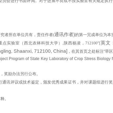
委员会进行书面评阅。对于进展不良或不按实验室有关规定执行
通讯作者)
究者所在单位共有，责任作者(
的第一完成单位为本
英文：S
重点实验室（西北农林科技大学）
,
陕西杨凌，712100”[
gling, Shaanxi, 712100, China]
，在其首页之处标注“旱
of State Key Laboratory of Crop Stress Biology for 
，奖励办法另行公布。
行通讯评议或技术鉴定，颁发优秀成果证书，并对课题组进行奖
解释。