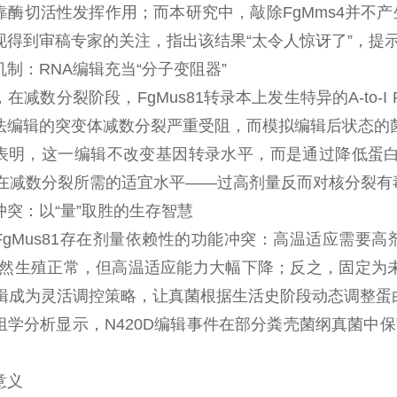
酶切活性发挥作用；而本研究中，敲除FgMms4并不产
现得到审稿专家的关注，指出该结果“太令人惊讶了”，提示
制：RNA编辑充当“分子变阻器”
在减数分裂阶段，FgMus81转录本上发生特异的A-to-
法编辑的突变体减数分裂严重受阻，而模拟编辑后状态的
表明，这一编辑不改变基因转录水平，而是通过降低蛋白
控制在减数分裂所需的适宜水平——过高剂量反而对核分裂
冲突：以“量”取胜的生存智慧
FgMus81存在剂量依赖性的功能冲突：高温适应需要
，虽然生殖正常，但高温适应能力大幅下降；反之，固定为
编辑成为灵活调控策略，让真菌根据生活史阶段动态调整蛋白
组学分析显示，N420D编辑事件在部分粪壳菌纲真菌中
意义