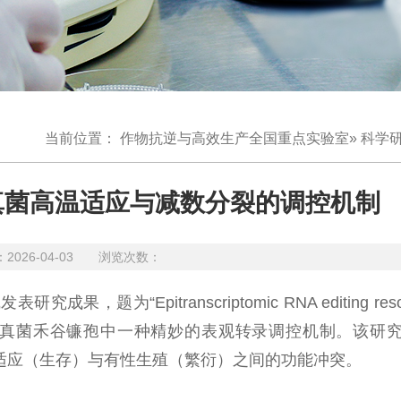
当前位置：
作物抗逆与高效生产全国重点实验室
»
科学
真菌高温适应与减数分裂的调控机制
26-04-03 浏览次数：
，题为“Epitranscriptomic RNA editing resol
eiosis”，揭示了植物病原真菌禾谷镰孢中一种精妙的表观转录调控机制。
高温适应（生存）与有性生殖（繁衍）之间的功能冲突。