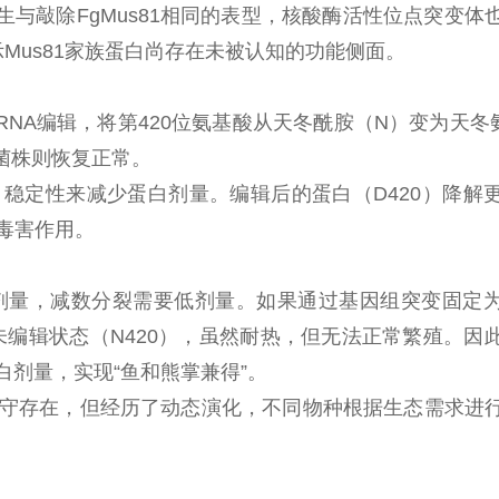
生与敲除FgMus81相同的表型，核酸酶活性位点突变体
Mus81家族蛋白尚存在未被认知的功能侧面。
I RNA编辑，将第420位氨基酸从天冬酰胺（N）变为天
菌株则恢复正常。
稳定性来减少蛋白剂量。编辑后的蛋白（D420）降解
有毒害作用。
高剂量，减数分裂需要低剂量。如果通过基因组突变固定
未编辑状态（N420），虽然耐热，但无法正常繁殖。因
剂量，实现“鱼和熊掌兼得”。
保守存在，但经历了动态演化，不同物种根据生态需求进