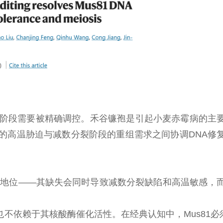
同阶段需要被精确调控。禾谷镰孢是引起小麦赤霉病的主
的高温胁迫与减数分裂阶段的重组需求之间协调DNA修
独特地位——其缺失会同时导致减数分裂缺陷和高温敏感，
不依赖于其核酸酶催化活性。在经典认知中，Mus81必须