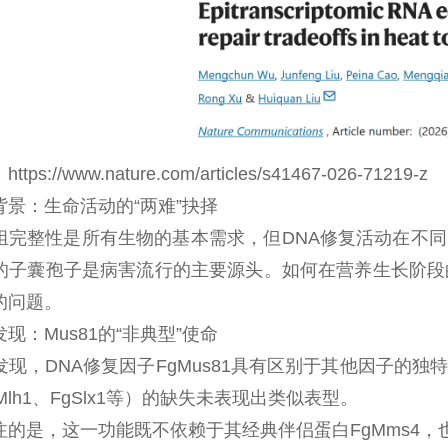
ps://www.nature.com/articles/s41467-026-71219-z
背景：生命活动的“两难”抉择
组完整性是所有生物的基本需求，但DNA修复活动在不
的子囊孢子是病害流行的主要源头。如何在营养生长阶段
的问题。
现：Mus81的“非典型”使命
发现，DNA修复因子FgMus81具有区别于其他因子的
Mlh1、FgSlx1等）的缺失未表现出类似表型。
注的是，这一功能既不依赖于其经典伴侣蛋白FgMms4，也