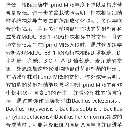
降低、根际土壤中Fpmd MR5丰度下降以及根皮苷
含量降低。进一步的盆栽试验表明，植株根际细菌
群落结构差异主要由群落组成变化驱动。多组学联
合分析揭示，具有多种植物促生性状的芽孢杆菌科
成员在MdUGT88F1-RNAi植株根际中被富集，且这
种富集仅发生在Fpmd MR5入侵时。通过代谢组学
分析发现MdUGT88F1-RNAi植株根际D-塔格糖、D-
半乳糖、蔗糖、3-O-甲基-D-葡萄糖、麦芽糖醇富
集。外源添加这些代谢物能促进芽孢杆菌的增殖，
并增强植株对Fpmd MR5的抗性。体外试验表明，
被招募的芽孢杆菌能够显著抑制Fpmd MR5的菌丝
生长和伏马菌素B1的产生，并减轻植株的病害症
状。通过向连作土壤接种由Bacillus velezensis，
Bacillus mojavensis，Bacillus subtilis，Bacillus
amyloliquefaciens和Bacillus licheniformis组成的
合成菌群，可显著降低镰刀菌病原菌丰度并促进苹