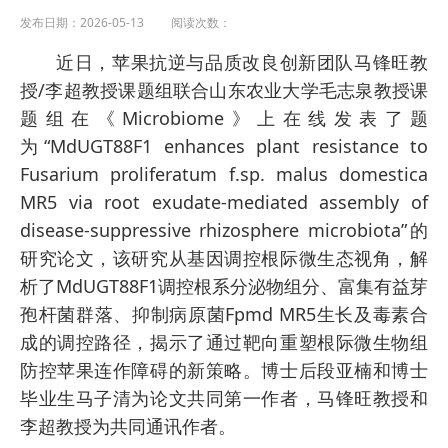
发布日期：2026-05-13 阅读次数：
近日，苹果抗逆与品质改良创新团队马锋旺教
授/李超教授课题组联合山东农业大学毛志泉教授课
题组在《Microbiome》上在线发表了题
为“MdUGT88F1 enhances plant resistance to
Fusarium proliferatum f.sp. malus domestica
MR5 via root exudate-mediated assembly of
disease-suppressive rhizosphere microbiota”的
研究论文，该研究从基因调控根际微生态视角，解
析了MdUGT88F1调控根系分泌物组分、富集有益芽
孢杆菌群落、抑制病原菌Fpmd MR5生长及毒素合
成的调控路径，揭示了通过靶向重塑根际微生物组
防控苹果连作障碍的新策略。博士后段亚楠和博士
毕业生马子清为论文共同第一作者，马锋旺教授和
李超教授为共同通讯作者。