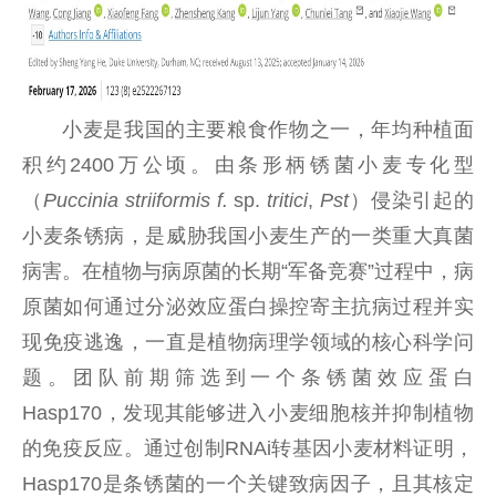
小麦是我国的主要粮食作物之一，年均种植面
积约2400万公顷。由条形柄锈菌小麦专化型
（
Puccinia striiformis f.
sp.
tritici
,
Pst
）侵染引起的
小麦条锈病，是威胁我国小麦生产的一类重大真菌
病害。在植物与病原菌的长期“军备竞赛”过程中，病
原菌如何通过分泌效应蛋白操控寄主抗病过程并实
现免疫逃逸，一直是植物病理学领域的核心科学问
题。团队前期筛选到一个条锈菌效应蛋白
Hasp170，发现其能够进入小麦细胞核并抑制植物
的免疫反应。通过创制RNAi转基因小麦材料证明，
Hasp170是条锈菌的一个关键致病因子，且其核定