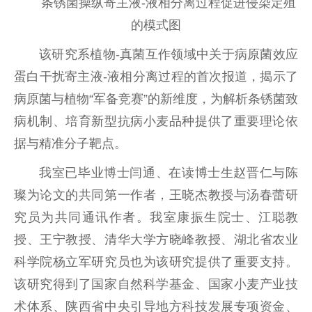
条锈菌操纵寄主液-液相分离过程促进侵染定殖
的模式图
该研究系植物-真菌互作领域中关于病原菌效应
蛋白干扰寄主液-液相分离过程的首次报道，揭示了
病原菌与植物“军备竞赛”的新维度，为解析条锈菌致
病机制、培育新型抗病小麦品种提供了重要理论依
据与精准分子靶点。
我室已毕业博士闫通、在读博士生赵晋仁与陈
璨为论文的共同第一作者，王晓杰教授与汤春蕾研
究员为共同通讯作者。我室康振生院士、江聪教
授、王宁教授、清华大学方晓峰教授、湖北省农业
科学院杨立军研究员也为该研究提供了重要支持。
该研究得到了国家自然科学基金、国家小麦产业技
术体系、陕西省中央引导地方科技发展专项资金、