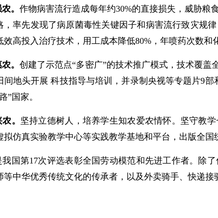
强农。
作物病害流行造成每年约30%的直接损失，威胁粮
策略，率先发现了病原
菌毒性关键因子和病害流行致灾规律
低效高投入治疗技术，用工成本降低80%，年喷药次数和化
惠农。
创建了示范点“多密广”的技术推广模式，技术覆盖全
田间地头开展 科技指导与培训，并录制央视等专题片9
部
路”国家。
兴农。
坚持立德树人，培养学生
知农
爱农情怀。坚守教学
虚拟仿真实验教学中心等实践教学基地和平台，出版全国
是我国第17次评选表彰全国劳动模范和先进工作者。除
师等中华优秀传统文化的传承者，以及外卖骑手、快递接