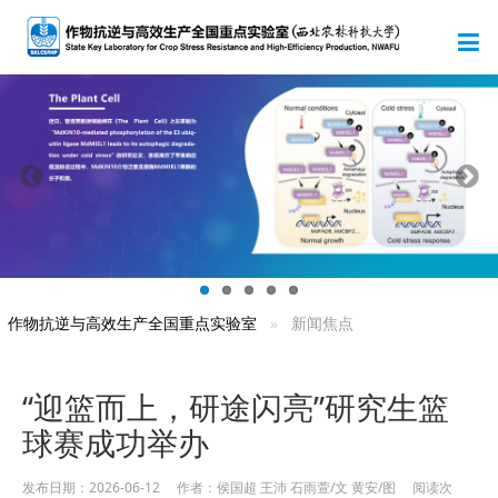
作物抗逆与高效生产全国重点实验室
新闻焦点
“迎篮而上，研途闪亮”研究生篮
球赛成功举办
发布日期：2026-06-12 作者：侯国超 王沛 石雨萱/文 黄安/图 阅读次