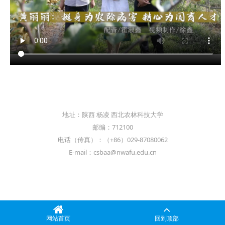
地址：陕西 杨凌 西北农林科技大学
邮编：712100
电话（传真）：（+86）029-87080062
E-mail：csbaa@nwafu.edu.cn
网站首页
回到顶部