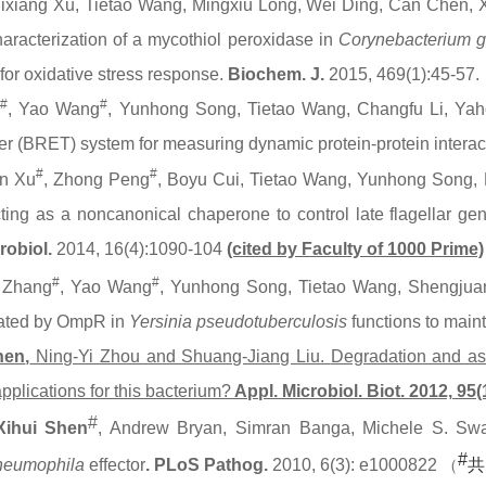
 Yixiang Xu, Tietao Wang, Mingxiu Long, Wei Ding, Can Chen
haracterization of a mycothiol peroxidase in
Corynebacterium
g
for oxidative stress response.
Biochem. J.
2015, 469(1):45-57.
#
#
i
, Yao Wang
, Yunhong Song, Tietao Wang, Changfu Li, Ya
er (BRET) system for measuring dynamic protein-protein interact
#
#
n Xu
, Zhong Peng
, Boyu Cui, Tietao Wang, Yunhong Song
cting as a noncanonical chaperone to control late flagellar ge
robiol.
2014, 16(4):1090-104
(cited by Faculty of 1000 Prime)
#
#
 Zhang
, Yao Wang
, Yunhong Song, Tietao Wang, Shengjuan
lated by OmpR in
Yersinia pseudotuberculosis
functions to
maint
hen
,
Ning-Yi Zhou and Shuang-Jiang Liu.
Degradation and as
applications for this bacterium?
Appl. Microbiol. Biot.
2012,
95(1
#
Xihui
Shen
, Andrew Bryan,
Simran
Banga
,
Michele S. Sw
#
neumophila
effector
.
PLoS Pathog.
2010, 6(3): e1000822
共
（