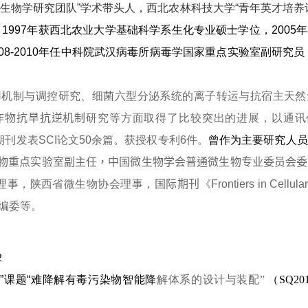
微生物学研究团队
”
学术带头人，西北农林科技大学
“
青年英才培养
，
1997
年获西北农业大学基础科学系生化专业硕士学位，
2005
年
08-2010
年任中科院武汉病
毒所病毒学
国家重点实验室副研究员
用机制与调控研究、
细菌六型分泌系统的离子转运与抗宿主天然
作物抗旱抗逆机制
研究等方面取得了比较突出的进展，以通讯
期刊发表
SCI
论文
50
余篇。获授权专利
6
件。
曾作为主要研究人员
物重点实验室副主任，中国微生物学会普通微生物专业委员会委
理事，陕西省微生物协会理事，
国际期刊
《
Frontiers in Cellula
编委等。
2
系
”
课题
“
难降解有毒污染物智能降
解体系的设计与装配
”
（
SQ20