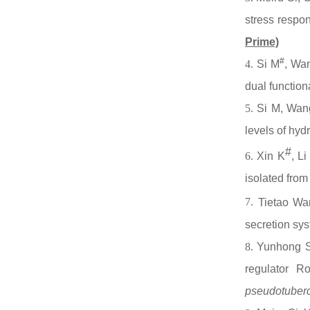
stress respo
Prime)
#
4.
Si M
, Wa
dual function
5.
Si M, Wang
levels of hy
#
6.
Xin K
, L
isolated fro
7.
Tietao Wa
secretion sys
8.
Yunhong S
regulator 
pseudotuberc