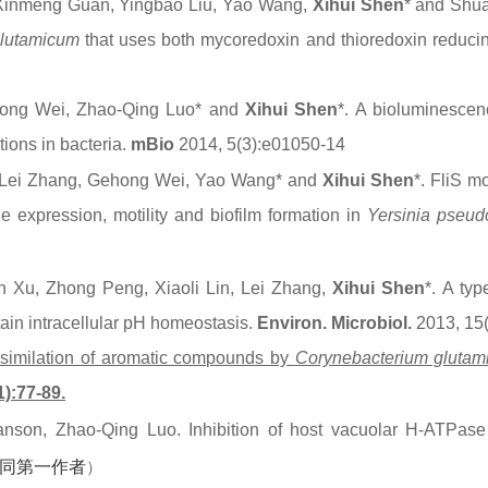
, Xinmeng Guan, Yingbao Liu, Yao Wang,
Xihui Shen
*
and Shua
lutamicum
that uses both mycoredoxin and thioredoxin reduci
hong Wei, Zhao-Qing Luo* and
Xihui Shen
*.
A bioluminescen
ions in bacteria.
mBio
2014, 5(3):e01050-14
, Lei Zhang, Gehong Wei, Yao Wang* and
Xihui Shen
*. FliS m
ne expression, motility and biofilm formation in
Yersinia pseud
 Xu, Zhong Peng, Xiaoli Lin, Lei Zhang,
Xihui Shen
*.
A typ
ain intracellular pH homeostasis.
Environ. Microbiol.
2013, 15(
similation of aromatic compounds by
Corynebacterium gluta
):77-89.
anson
,
Zhao-Qing
Luo
.
Inhibition of host vacuolar H-ATPase 
同第一作者
）