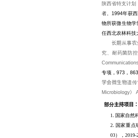
陕西省特支计划
者。
1994
年获西
物所获微生物学
任西北农林科技
长期从事农
究、
耐药菌防
Communication
专项，
973
，
863
学会微生物
遗传
Microbiology
》
部分
主持项目
1.
国家自然
2.
国家重点
03
），
2019-