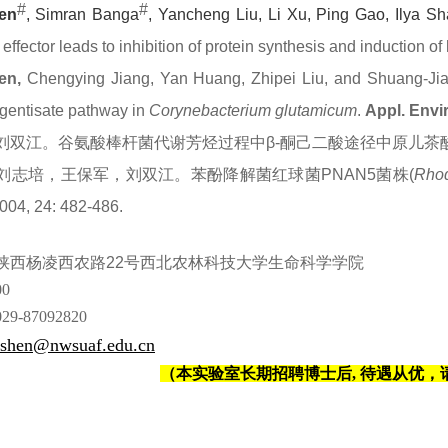
#
#
en
,
Simran
Banga
,
Yancheng
Liu
,
Li
Xu
,
Ping
Gao
,
Ilya
Sh
effector leads to inhibition of protein synthesis and induction o
hen,
Chengying Jiang, Yan Huang, Zhipei Liu, and Shuang-Ji
gentisate pathway in
Corynebacterium glutamicum
.
Appl. Envi
刘双江。谷氨酸棒杆菌代谢芳烃过程中
β-
酮己二酸途径中原儿茶
刘志培，王保军，刘双江。
苯酚降解菌红球菌
PNAN5
菌株
(
Rhod
004, 24:
482-486.
西杨凌西农路
22
号西北农林科技大学生命科学学院
00
029-87092820
ishen@nwsuaf.edu.cn
（本实验室长期招聘博士后
,
待遇从优，