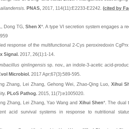
hailandensis.
PNAS,
2017, 114(11):E2233-E2242.
(cited by Fa
 L, Dong TG,
Shen X
*
. A type VI secretion system engages a r
-959
ed response of the multifunctional 2-Cys peroxiredoxin CgPrx 
x Signal.
2017, 26(1):1-14.
nibacillus qinlingensis
sp. nov., an indole-3-acetic acid-produ
Evol Microbiol.
2017 Apr;67(3):589-595.
ng Zhang, Lei Zhang, Gehong Wei, Zhao-Qing Luo,
Xihui S
ity.
PLoS Pathog.
2015, 11(7):e1005020.
peng Zhang, Lei Zhang, Yao Wang and
Xihui Shen
*.
The dual t
t acid survival systems in response to nutritional stat