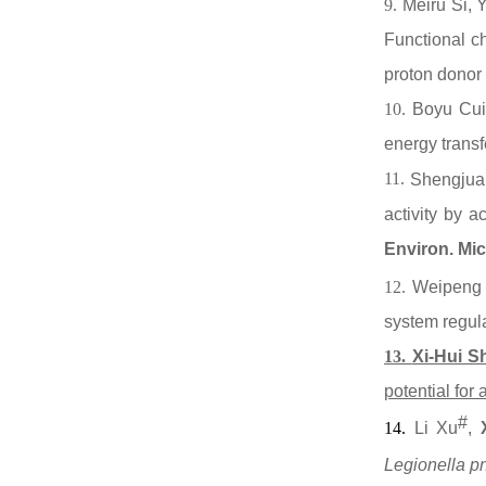
9.
Meiru Si,
Functional c
proton donor 
10.
Boyu Cu
energy transf
11.
Shengjua
activity by a
Environ. Mic
12.
Weipeng
system regu
13.
Xi-Hui S
potential for 
#
14.
Li Xu
,
Legionella p