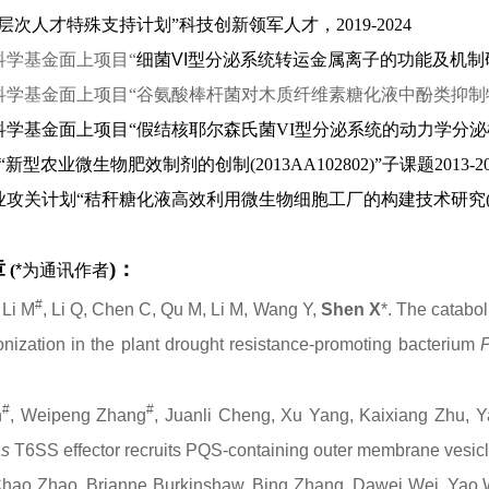
高层次人才特殊支持计划”科技创新领军人才
，
2019-2024
科学基金面上项目“
细菌
VI
型分泌系统转运金属离子的功能及机制
科学基金面上项目“谷氨酸棒杆菌对木质纤维素糖化液中酚类抑制
科学基金面上项目“假结核耶尔森氏菌
VI
型分泌系统的动力学分泌
“新型农业微生物肥效制剂的创制
(2013AA102802)
”子课题
2013-2
业攻关计划“秸秆糖化液高效利用微生物细胞工厂的构建技术研究
章
)
：
(
*
为通讯作者
#
, Li M
, Li Q, Chen C, Qu M, Li M, Wang Y,
Shen X
*. The catabo
onization in the plant drought resistance-promoting bacterium
P
#
#
n
, Weipeng Zhang
, Juanli Cheng, Xu Yang, Kaixiang Zhu,
s
T6SS effector recruits PQS-containing outer membrane vesicle
 Chao Zhao, Brianne Burkinshaw, Bing Zhang, Dawei Wei, Yao