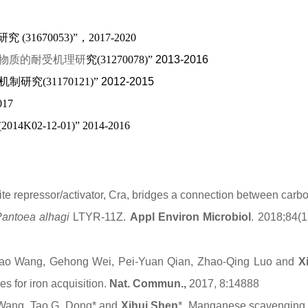
研究
(31670053)
”，
2017-2020
物质的耐受机理研
究
(31270078)
”
2013-2016
机制研究
(31170121)
”
2012-2015
017
(2014K02-12-01)
”
2014-2016
lite repressor/activator, Cra, bridges a connection between car
antoea alhagi
LTYR-11Z.
Appl Environ Microbiol
. 2018;84(1
 Yao Wang, Gehong Wei, Pei-Yuan Qian, Zhao-Qing Luo and
X
s for iron acquisition.
Nat. Commun.,
2017, 8:14888
 Wang, Tao G. Dong* and
Xihui Shen
*.
Manganese scavenging 