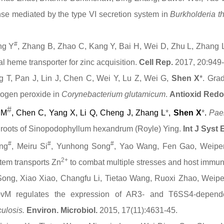
nse mediated by the type VI secretion system in
Burkholderia t
#
ng Y
, Zhang B, Zhao C, Kang Y, Bai H, Wei D, Zhu L, Zhang
al heme transporter for zinc acquisition.
Cell Rep.
2017,
20:949
 T, Pan J, Lin J, Chen C, Wei Y, Lu Z, Wei G,
Shen X
*
.
Grad
drogen peroxide in
Corynebacterium glutamicum
.
Antioxid Redo
#
i
M
, Chen C, Yang X, Li Q, Cheng J, Zhang L
*
,
Shen X
*
.
Pae
m roots of Sinopodophyllum hexandrum (Royle) Ying.
Int J Syst 
#
#
#
ng
, Meiru Si
, Yunhong Song
, Yao Wang, Fen Gao, Weipe
2+
tem transports Zn
to combat multiple stresses and host immun
ong, Xiao Xiao, Changfu Li, Tietao Wang, Ruoxi Zhao, Wei
RovM
regulates
the expression of AR3- and T6SS4-dependen
ulosis.
Environ. Microbiol.
2015, 17(11):4631-45.