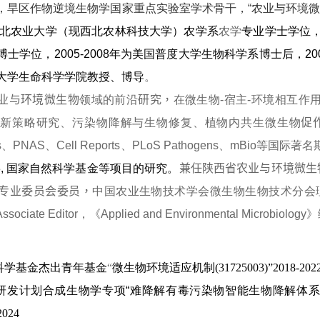
，旱区作物逆境生物学国家重点实验室学术骨干，
“
农业与环境
北农业大学（现西北农林科技大学）农学系
农学
专业学士学位
博士学位，
2005-2008
年为美国普度大学生物科学系博士后，
20
大学生命科学学院教授、博导
。
业与环境微生物
领域的前沿
研究，
在微生物
-
宿主
-
环境相互作
控新策略研究、污染物降解与生物修复、植物内共生微生物
促
s
、
PNAS
、
Cell Reports
、
PLoS Pathogens
、
mBio
等国际著名
,
国家自然科学基金等项目的研究。
兼任陕西省农业与环境微生
专业委员会委员，
中国农业生物技术学会微生物生物技术分会
Associate Editor
，《
Applied and Environmental Microbiology
》
：
科学基金杰出青年基金
“
微生物环境适应机制
(
31725003)
”
2018-202
研发计划合成生物学专项
“
难降解有毒污染物智能生物降解体
2024