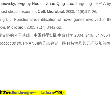
amovsky
,
Evgeny
Nudler
,
Zhao-Qing
Luo
.
Targeting eEF1A b
f host stress response
.
Cell. Microbiol.
2009, 11(6):911-26.
ang Liu.
Functional identification of novel genes involved in th
ron. Microbiol.
2005,71(7):3442-52.
酸支路的分子基础。
中国科学
C
辑
:
生命科学
2004,
34
(6) 547-554
ococcus sp
. PNAN5)
的分离鉴定、降解特性及其开环双加氧酶
请致函
xihuishen@nwsuaf.edu.cn
咨询）