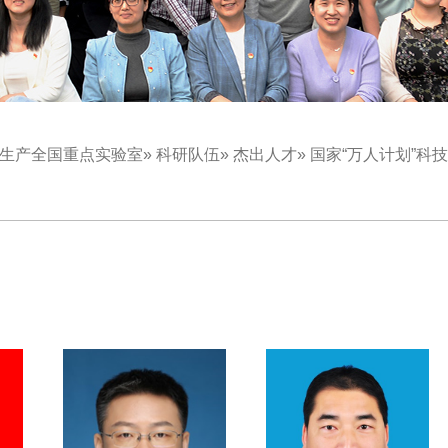
生产全国重点实验室
»
科研队伍
»
杰出人才
» 国家“万人计划”科