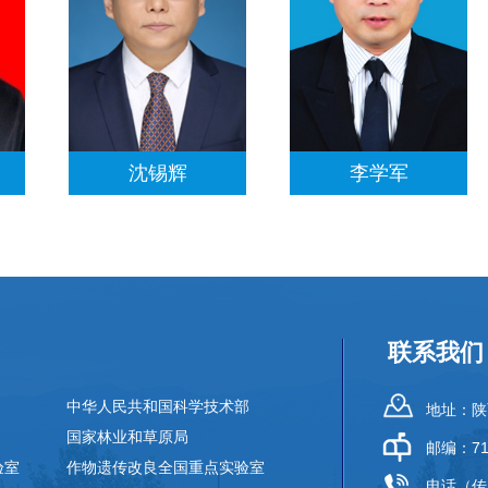
沈锡辉
李学军
联系我们
中华人民共和国科学技术部
地址：陕
国家林业和草原局
邮编：71
验室
作物遗传改良全国重点实验室
电话（传真