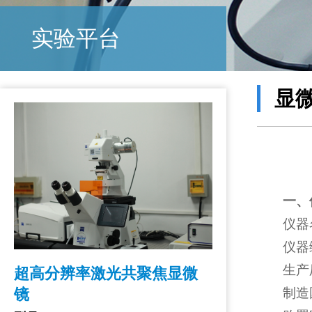
实验平台
显
一、
仪器
仪器编
生产
超高分辨率激光共聚焦显微
镜
制造