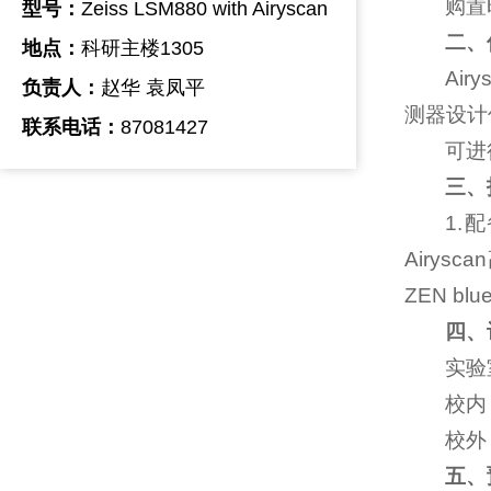
购置时
型号：
Zeiss LSM880 with Airyscan
二、
地点：
科研主楼1305
Ai
负责人：
赵华 袁凤平
测器设计
联系电话：
87081427
可进
三、
1.
Airys
ZEN b
四、
实验室
校内 
校外 
五、