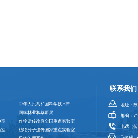
联系我们
中华人民共和国科学技术部
地址：陕
国家林业和草原局
邮编：71
验室
作物遗传改良全国重点实验室
电话（传真
验室
植物分子遗传国家重点实验室
E-mail：