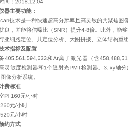
间：2018.12.04
仪器主要功能：
ryscan技术是一种快速超高分辨率且高灵敏的共聚焦
优良，并能将信噪比（SNR）提升4-8倍。此外，能够
行亚细胞定位、共定位分析、大图拼接、立体结构重组、
技术指标及配置
配备405,561,594,633和Ar离子激光器（含458,
can高灵敏度检测器和1个透射光PMT检测器。3. xy轴分辨
lue图像分析系统。
计费标准
PI 160元/小时
260元/小时
520元/小时
预约方式