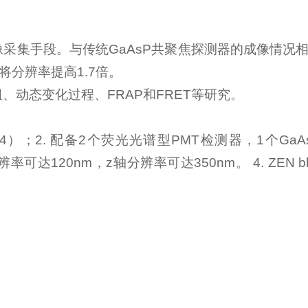
图像采集手段。与传统GaAsP共聚焦探测器的成像情况
将分辨率提高1.7倍。
动态变化过程、FRAP和FRET等研究。
488,514）；2. 配备2个荧光光谱型PMT检测器，1个G
率可达120nm，z轴分辨率可达350nm。 4. ZEN b